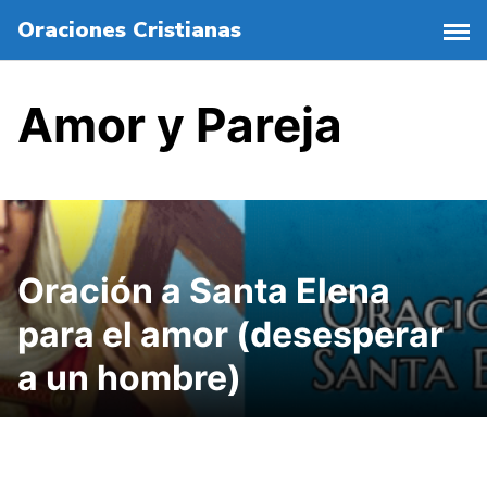
S
Oraciones Cristianas
a
l
t
Amor y Pareja
a
r
a
l
c
o
n
Oración a Santa Elena
t
para el amor (desesperar
e
n
a un hombre)
i
d
o