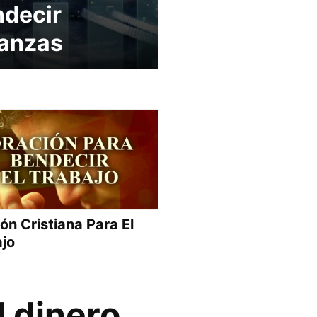
decir
anzas
ón Cristiana Para El
jo
l dinero