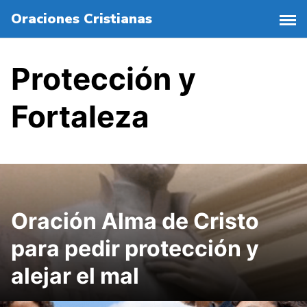
S
Oraciones Cristianas
a
l
t
Protección y
a
r
Fortaleza
a
l
c
o
n
t
e
Oración Alma de Cristo
n
i
para pedir protección y
d
alejar el mal
o