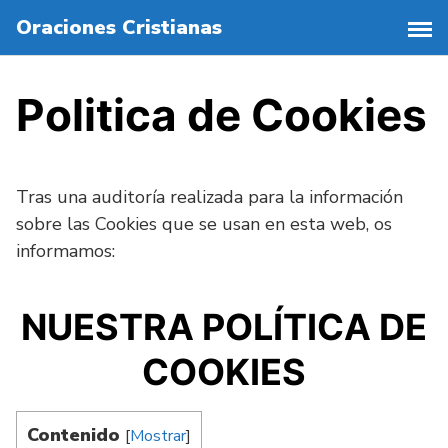
S
Oraciones Cristianas
a
l
t
Politica de Cookies
a
r
a
l
Tras una auditoría realizada para la información
c
sobre las Cookies que se usan en esta web, os
o
informamos:
n
t
e
NUESTRA POLÍTICA DE
n
i
COOKIES
d
o
Contenido
[
Mostrar
]