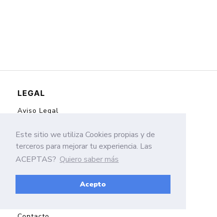
LEGAL
Aviso Legal
Politica de Cookies
Este sitio we utiliza Cookies propias y de
Politicas de Privacidad
terceros para mejorar tu experiencia. Las
ACEPTAS?
Quiero saber más
Acepto
HERRAMIENTAS
Contacto