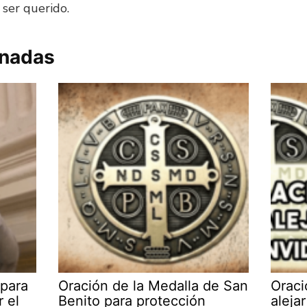
r ser querido.
onadas
 para
Oración de la Medalla de San
Oraci
r el
Benito para protección
aleja