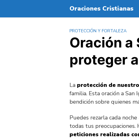
S
Oraciones Cristianas
a
l
t
PROTECCIÓN Y FORTALEZA
a
Oración a 
r
a
proteger a
l
c
o
n
La
protección de nuestro
t
e
familia. Esta oración a San 
n
bendición sobre quienes m
i
d
Puedes rezarla cada noche 
o
todas tus preocupaciones. H
peticiones realizadas co