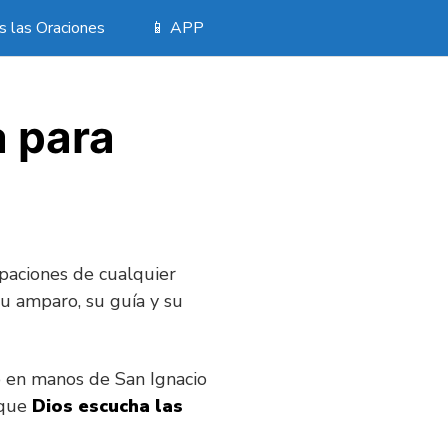
 las Oraciones
📱 APP
a para
paciones de cualquier
su amparo, su guía y su
o en manos de San Ignacio
 que
Dios escucha las