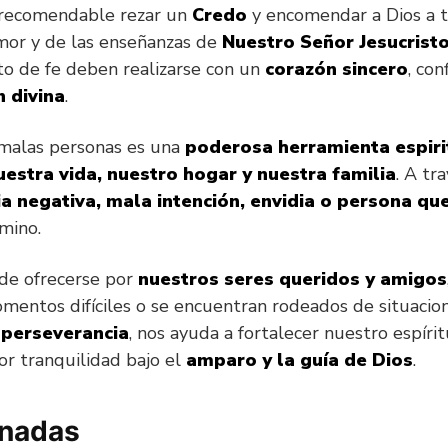
es recomendable rezar un
Credo
y encomendar a Dios a t
mor y de las enseñanzas de
Nuestro Señor Jesucrist
to de fe deben realizarse con un
corazón sincero
, co
n divina
.
s malas personas es una
poderosa herramienta espiri
uestra vida, nuestro hogar y nuestra familia
. A tr
ia negativa, mala intención, envidia o persona q
mino.
ede ofrecerse por
nuestros seres queridos y amigos
mentos difíciles o se encuentran rodeados de situacion
 perseverancia
, nos ayuda a fortalecer nuestro espíri
r tranquilidad bajo el
amparo y la guía de Dios
.
onadas