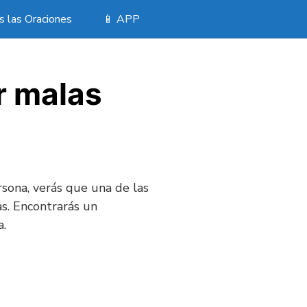
 las Oraciones
📱 APP
r malas
rsona, verás que una de las
as. Encontrarás un
a.