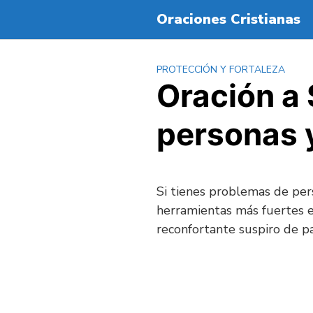
S
Oraciones Cristianas
a
l
t
PROTECCIÓN Y FORTALEZA
a
Oración a 
r
a
personas 
l
c
o
n
Si tienes problemas de per
t
e
herramientas más fuertes e
n
reconfortante suspiro de pa
i
d
o