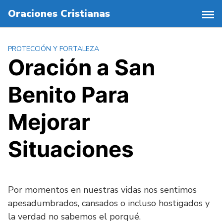
S
Oraciones Cristianas
a
l
t
PROTECCIÓN Y FORTALEZA
a
Oración a San
r
a
Benito Para
l
c
o
Mejorar
n
t
Situaciones
e
n
i
d
Por momentos en nuestras vidas nos sentimos
o
apesadumbrados, cansados o incluso hostigados y
la verdad no sabemos el porqué.