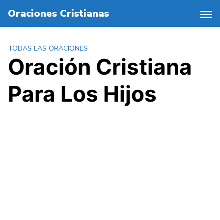
S
Oraciones Cristianas
a
l
t
TODAS LAS ORACIONES
a
Oración Cristiana
r
a
Para Los Hijos
l
c
o
n
t
e
n
i
d
o