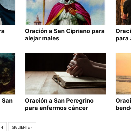
ra
Oración a San Cipriano para
Oraci
alejar males
para 
a San
Oración a San Peregrino
Oraci
para enfermos cáncer
bende
4
SIGUIENTE »