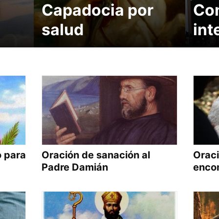
Capadocia por
Con
salud
int
o para
Oración de sanación al
Oraci
Padre Damián
encon