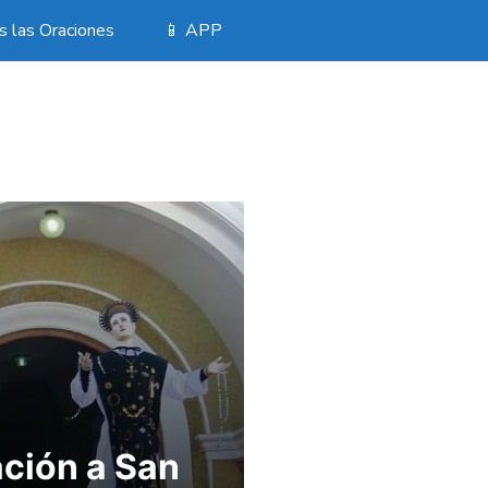
 las Oraciones
📱 APP
ción a San