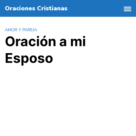
S
Oraciones Cristianas
a
l
t
AMOR Y PAREJA
a
Oración a mi
r
a
Esposo
l
c
o
n
t
e
n
i
d
o