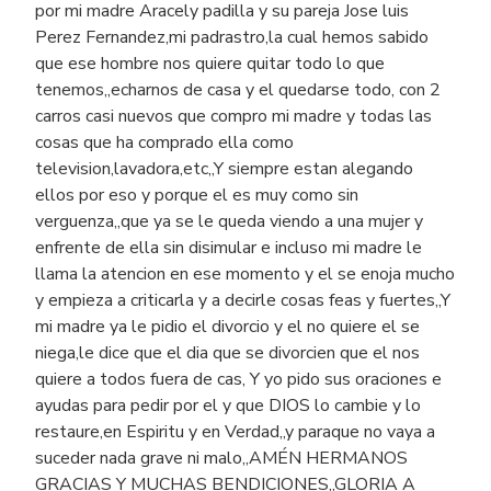
por mi madre Aracely padilla y su pareja Jose luis
Perez Fernandez,mi padrastro,la cual hemos sabido
que ese hombre nos quiere quitar todo lo que
tenemos,,echarnos de casa y el quedarse todo, con 2
carros casi nuevos que compro mi madre y todas las
cosas que ha comprado ella como
television,lavadora,etc,,Y siempre estan alegando
ellos por eso y porque el es muy como sin
verguenza,,que ya se le queda viendo a una mujer y
enfrente de ella sin disimular e incluso mi madre le
llama la atencion en ese momento y el se enoja mucho
y empieza a criticarla y a decirle cosas feas y fuertes,,Y
mi madre ya le pidio el divorcio y el no quiere el se
niega,le dice que el dia que se divorcien que el nos
quiere a todos fuera de cas, Y yo pido sus oraciones e
ayudas para pedir por el y que DIOS lo cambie y lo
restaure,en Espiritu y en Verdad,,y paraque no vaya a
suceder nada grave ni malo,,AMÉN HERMANOS
GRACIAS Y MUCHAS BENDICIONES,,GLORIA A